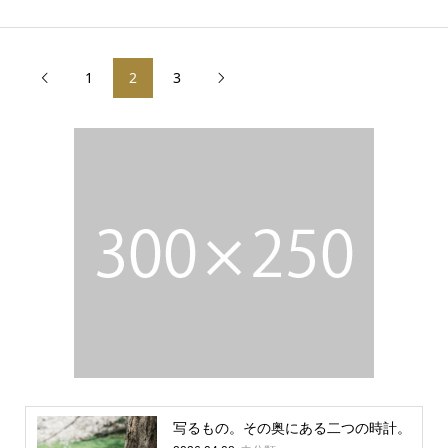
1
2
3


写るもの。その奥にある二つの時計。