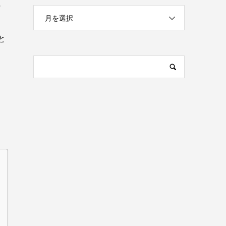
に
月を選択
と