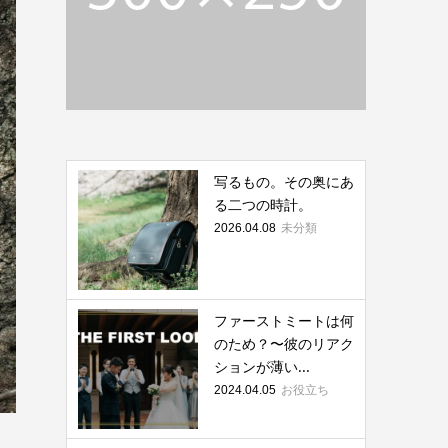
写るもの。その奥にあ
る二つの時計。
未分類
2026.04.08
ファーストミートは何
のため？〜彼のリアク
ションが薄い...
お役立ち
2024.04.05