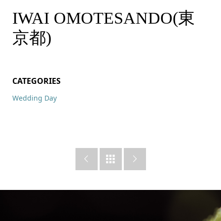
IWAI OMOTESANDO(東
京都)
CATEGORIES
Wedding Day


