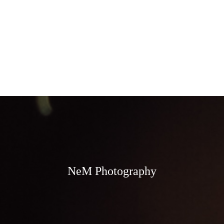
NeM Photography