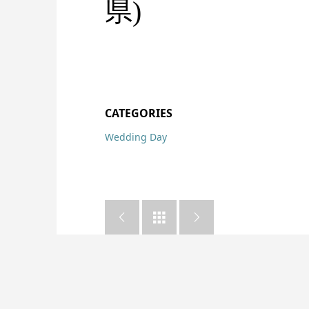
県)
CATEGORIES
Wedding Day


